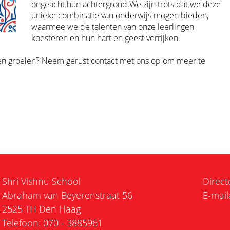
ongeacht hun achtergrond.We zijn trots dat we deze
unieke combinatie van onderwijs mogen bieden,
waarmee we de talenten van onze leerlingen
koesteren en hun hart en geest verrijken.
en groeien? Neem gerust contact met ons op om meer te
Shri Vishnu School
Direct
Abraham van Beyerenstraat 56
E-mail
2525 TH Den Haag
Telefoon: 070 - 3885961