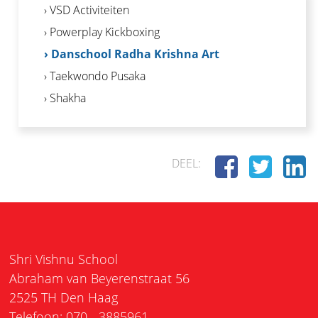
› VSD Activiteiten
› Powerplay Kickboxing
› Danschool Radha Krishna Art
› Taekwondo Pusaka
› Shakha
DEEL:
Shri Vishnu School
Abraham van Beyerenstraat 56
2525 TH Den Haag
Telefoon: 070 - 3885961