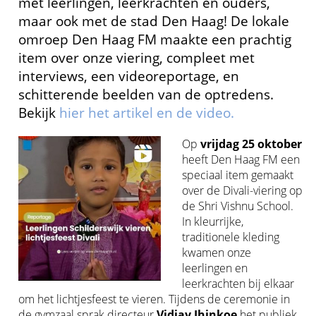
met leerlingen, leerkrachten en ouders,
maar ook met de stad Den Haag! De lokale
omroep Den Haag FM maakte een prachtig
item over onze viering, compleet met
interviews, een videoreportage, en
schitterende beelden van de optredens.
Bekijk
hier het artikel en de video.
Op
vrijdag 25 oktober
heeft Den Haag FM een
speciaal item gemaakt
over de Divali-viering op
de Shri Vishnu School.
In kleurrijke,
traditionele kleding
kwamen onze
leerlingen en
leerkrachten bij elkaar
om het lichtjesfeest te vieren. Tijdens de ceremonie in
de gymzaal sprak directeur
Vidjay Jhinkoe
het publiek